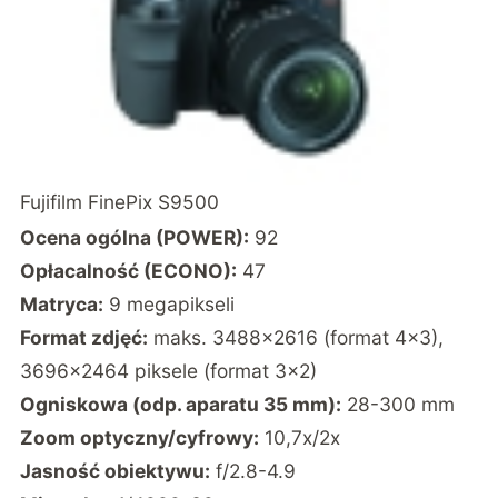
Fujifilm FinePix S9500
Ocena ogólna (POWER):
92
Opłacalność (ECONO):
47
Matryca:
9 megapikseli
Format zdjęć:
maks. 3488×2616 (format 4×3),
3696×2464 piksele (format 3×2)
Ogniskowa (odp. aparatu 35 mm):
28-300 mm
Zoom optyczny/cyfrowy:
10,7x/2x
Jasność obiektywu:
f/2.8-4.9