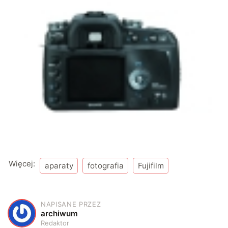
Więcej:
aparaty
fotografia
Fujifilm
NAPISANE PRZEZ
A
archiwum
Redaktor