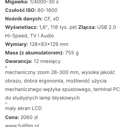
Migawka:
1/4000-30 s
Czułość ISO:
80-1600
Nośnik danych:
CF, xD
Wyświetlacz:
1,8″, 118 tys. pkt
Złącza:
USB 2.0
Hi-Speed, TV i Audio
Wymiary:
128x93x129 mm
Masa (z akumulatorem):
755 g
Gwarancja:
12 miesięcy
mechaniczny zoom 28-300 mm, wysoka jakość
obrazu, dobra ergonomia, możliwość użycia
mechanicznego wężyka spustowego, terminal PC
do studyjnych lamp błyskowych
mały ekran LCD
Cena:
2060 zł
www.fujifilm.pl