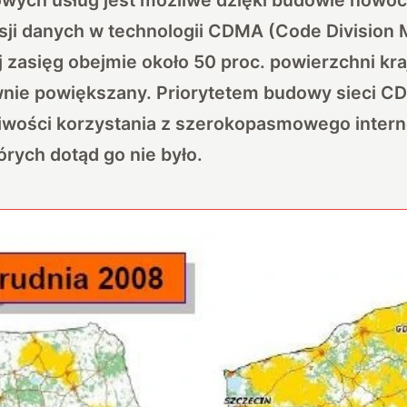
sji danych w technologii CDMA (Code Division M
j zasięg obejmie około 50 proc. powierzchni kr
nie powiększany. Priorytetem budowy sieci CD
iwości korzystania z szerokopasmowego intern
órych dotąd go nie było.