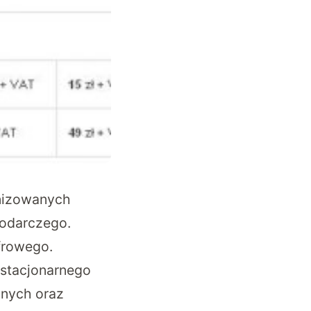
anizowanych
podarczego.
frowego.
 stacjonarnego
lnych oraz