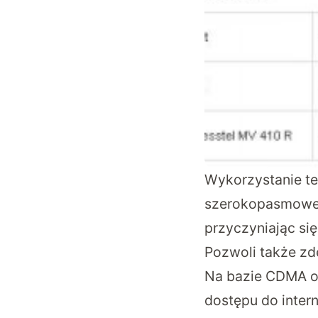
Wykorzystanie te
szerokopasmowego
przyczyniając si
Pozwoli także z
Na bazie CDMA od
dostępu do inter