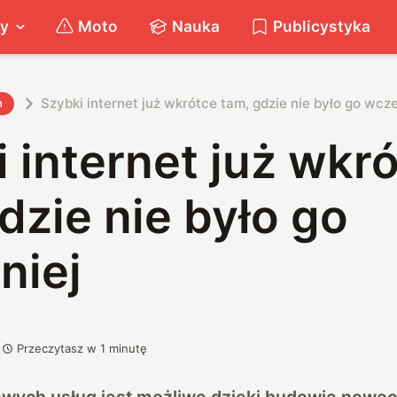
ty
Moto
Nauka
Publicystyka
Szybki internet już wkrótce tam, gdzie nie było go wcze
h
 internet już wkr
dzie nie było go
niej
Przeczytasz w
1
minutę
wych usług jest możliwe dzięki budowie nowoc