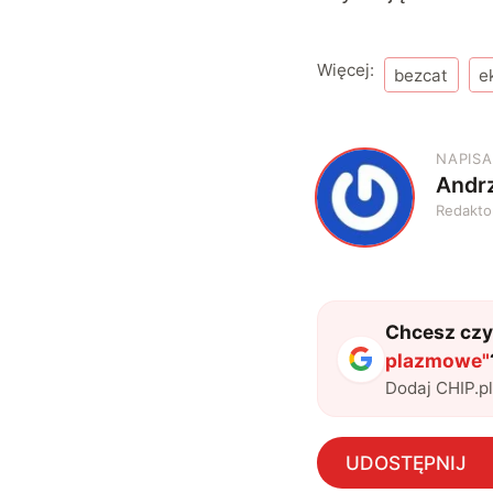
Więcej:
bezcat
e
NAPISA
Andrz
A
Redakto
Chcesz czyt
plazmowe
"
Dodaj CHIP.p
UDOSTĘPNIJ