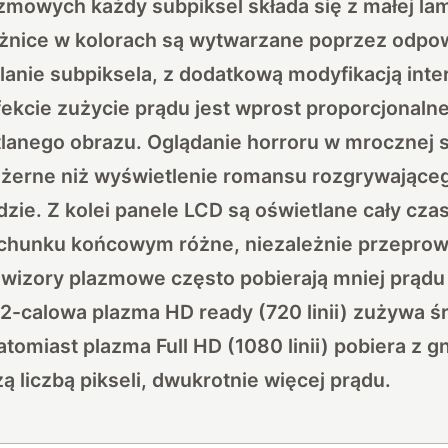
zmowych każdy subpiksel składa się z małej la
żnice w kolorach są wytwarzane poprzez odpow
ilanie subpiksela, z dodatkową modyfikacją int
kcie zużycie prądu jest wprost proporcjonalne
lanego obrazu. Oglądanie horroru w mrocznej s
ożerne niż wyświetlenie romansu rozgrywająceg
zie. Z kolei panele LCD są oświetlane cały cza
chunku końcowym różne, niezależnie przeprow
ewizory plazmowe często pobierają mniej prądu
2-calowa plazma HD ready (720 linii) zużywa ś
atomiast plazma Full HD (1080 linii) pobiera z g
ą liczbą pikseli, dwukrotnie więcej prądu.