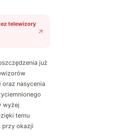
ez telewizory
oszczędzenia już
lewizorów
i oraz nasycenia
rzyciemnionego
y wyżej
zięki temu
 przy okazji