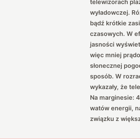
telewizorach pla
wyładowczej. Ró
bądź krótkie zas
czasowych. W efe
jasności wyświet
więc mniej prąd
słonecznej pogod
sposób. W rozra
wykazały, że tel
Na marginesie: 4
watów energii, n
związku z większ