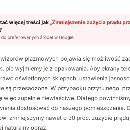
ać więcej treści jak
„
Zmniejszenie zużycia prądu prz
?
l do preferowanych źródeł w Google
ewizorów plazmowych pojawia się możliwość za
kupie wyjmiemy je z opakowania. Aby ekrany te
krawo oświetlonych sklepach, ustawienia jasnośc
e są przesadzone. W przypadku przytulnego, p
ię więc zupełnie niewłaściwe. Dlatego powinniśm
wienia dostosować do naszego pomieszczenia. D
wi zmniejszymy nawet o 30 proc. zużycie prądu,
j naturalny obraz.