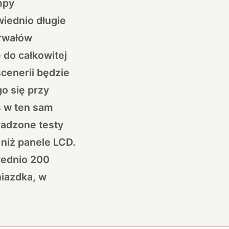
mpy
iednio długie
erwałów
 do całkowitej
cenerii będzie
o się przy
s w ten sam
adzone testy
 niż panele LCD.
rednio 200
niazdka, w