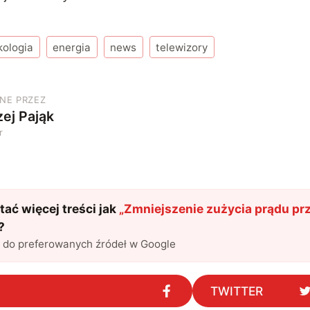
kologia
energia
news
telewizory
NE PRZEZ
ej Pająk
r
ać więcej treści jak
„
Zmniejszenie zużycia prądu prz
?
l do preferowanych źródeł w Google
TWITTER