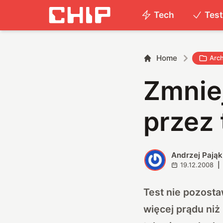
Tech
Tes
Home
Arc
Zmnie
przez
Andrzej Pająk
A
19.12.2008
|
Test nie pozosta
więcej prądu niż