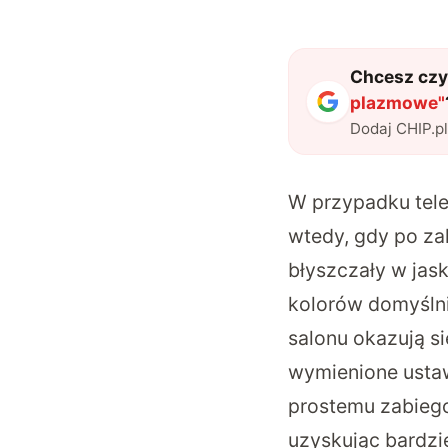
Chcesz czyt
plazmowe
"
Dodaj CHIP.p
W przypadku tel
wtedy, gdy po za
błyszczały w jas
kolorów domyślni
salonu okazują s
wymienione usta
prostemu zabiego
uzyskując bardzie