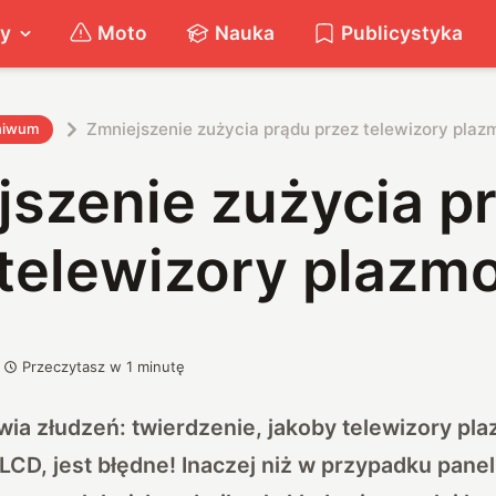
ty
Moto
Nauka
Publicystyka
Zmniejszenie zużycia prądu przez telewizory pla
hiwum
jszenie zużycia p
 telewizory plazm
Przeczytasz w
1
minutę
wia złudzeń: twierdzenie, jakoby telewizory p
 LCD, jest błędne! Inaczej niż w przypadku panel