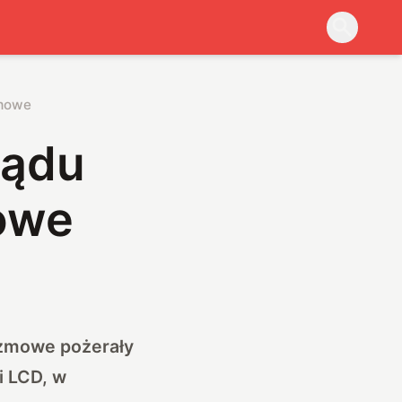
zmowe
rądu
owe
lazmowe pożerały
i LCD, w