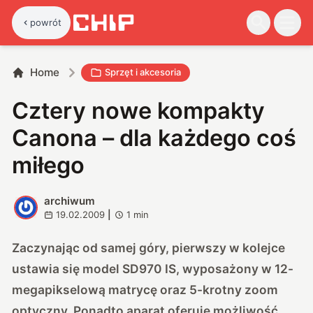
powrót
Home
Sprzęt i akcesoria
Cztery nowe kompakty
Canona – dla każdego coś
miłego
archiwum
A
19.02.2009
|
1
min
Zaczynając od samej góry, pierwszy w kolejce
ustawia się model SD970 IS, wyposażony w 12-
megapikselową matrycę oraz 5-krotny zoom
optyczny. Ponadto aparat oferuje możliwość