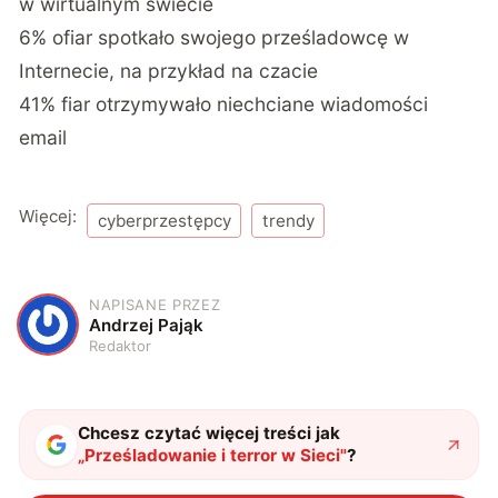
w wirtualnym świecie
6% ofiar spotkało swojego prześladowcę w
Internecie, na przykład na czacie
41% fiar otrzymywało niechciane wiadomości
email
Więcej:
cyberprzestępcy
trendy
NAPISANE PRZEZ
A
Andrzej Pająk
Redaktor
Chcesz czytać więcej treści jak
„
Prześladowanie i terror w Sieci
"
?