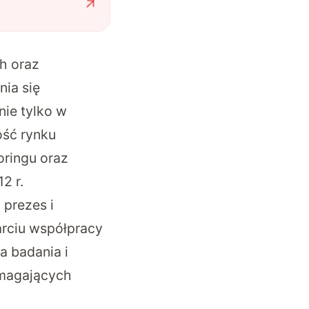
h oraz
nia się
nie tylko w
ość rynku
oringu oraz
2 r.
 prezes i
warciu współpracy
a badania i
omagających