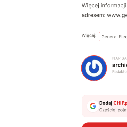
Więcej informac
adresem:
www.ge.
Więcej:
General Elec
NAPISA
arch
A
Redakto
Dodaj
CHIP.p
Częściej poj