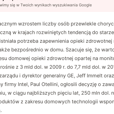
awimy się w Twoich wynikach wyszukiwania Google
acznym wzrostem liczby osób przewlekle choryc
czną w krajach rozwiniętych tendencją do starze
stniała potrzeba zapewnienia opieki zdrowotnej 
 także bezpośrednio w domu. Szacuje się, że wart
esu domowej opieki zdrowotnej opartej na monit
śnie z 3 mld dol. w 2009 r. do 7,7 mld dol. w 201
rządu i dyrektor generalny GE, Jeff Immelt oraz
y firmy Intel, Paul Otellini, ogłosili decyzję o za
u, w ciągu najbliższych pięciu lat, 250 mln dol. n
roduktów z zakresu domowych technologii wsp
.