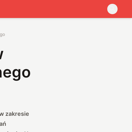
ego
w
nego
 w zakresie
ań