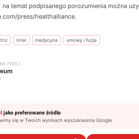
ji na temat podpisanego porozumienia można uz
com/press/healthalliance
.
tric
Intel
medycyna
umowy i fuzje
NE PRZEZ
iwum
r
l
jako preferowane źródło
awimy się w Twoich wynikach wyszukiwania Google