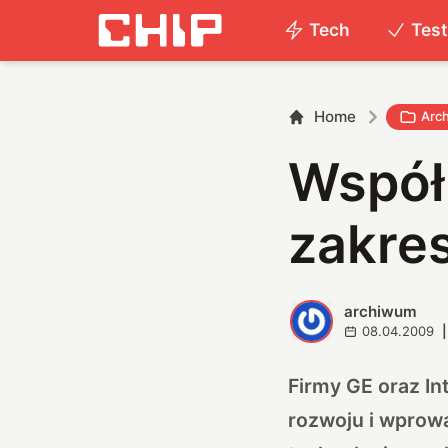
Tech
Tes
Home
Arc
Współp
zakre
archiwum
A
08.04.2009
|
Firmy GE oraz In
rozwoju i wprow