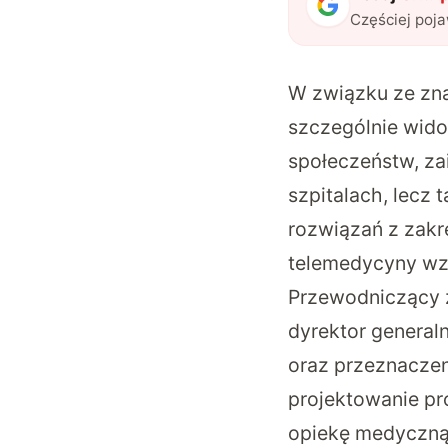
Częściej poj
W związku ze zn
szczególnie wido
społeczeństw, zai
szpitalach, lecz
rozwiązań z zakr
telemedycyny wzro
Przewodniczący za
dyrektor generaln
oraz przeznaczeni
projektowanie p
opiekę medyczną