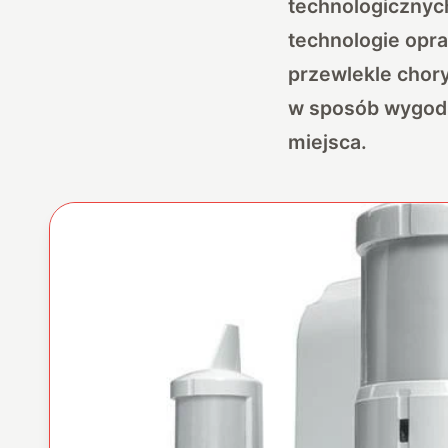
technologicznyc
technologie opr
przewlekle chor
w sposób wygodn
miejsca.