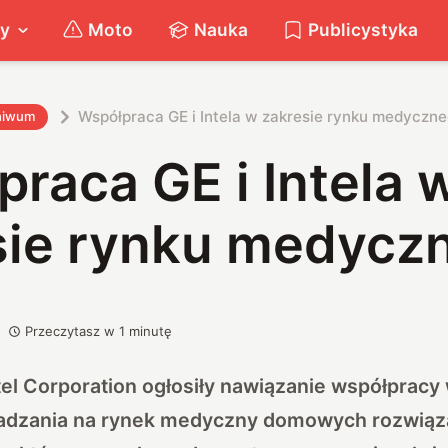
ty
Moto
Nauka
Publicystyka
Współpraca GE i Intela w zakresie rynku medyczn
hiwum
raca GE i Intela 
sie rynku medycz
Przeczytasz w
1
minutę
tel Corporation ogłosiły nawiązanie współpracy
adzania na rynek medyczny domowych rozwiąz