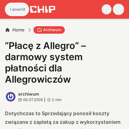
powrót
Home
Archiwum
“Płacę z Allegro” –
darmowy system
płatności dla
Allegrowiczów
archiwum
A
06.07.2009
|
2
min
Dotychczas to Sprzedający ponosił koszty
związane z zapłatą za zakup z wykorzystaniem