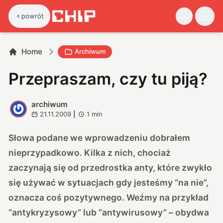
powrót
Home
Archiwum
Przepraszam, czy tu piją?
archiwum
A
21.11.2009
|
1
min
Słowa podane we wprowadzeniu dobrałem
nieprzypadkowo. Kilka z nich, chociaż
zaczynają się od przedrostka anty, które zwykło
się używać w sytuacjach gdy jesteśmy “na nie”,
oznacza coś pozytywnego. Weźmy na przykład
“antykryzysowy” lub “antywirusowy” – obydwa