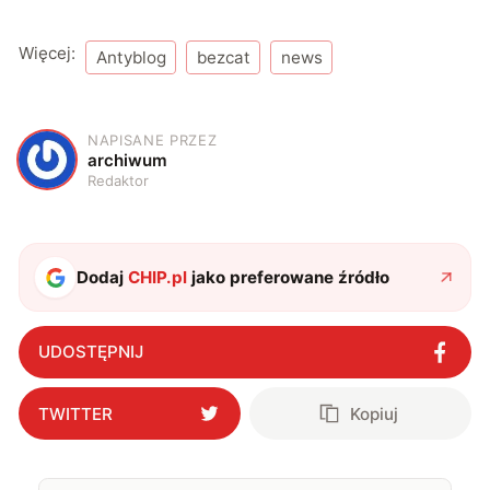
Więcej:
Antyblog
bezcat
news
NAPISANE PRZEZ
A
archiwum
Redaktor
Dodaj
CHIP.pl
jako preferowane źródło
UDOSTĘPNIJ
TWITTER
Kopiuj