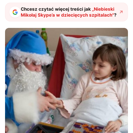
Chcesz czytać więcej treści jak
„
Niebieski
Mikołaj Skype’a w dziecięcych szpitalach
"
?