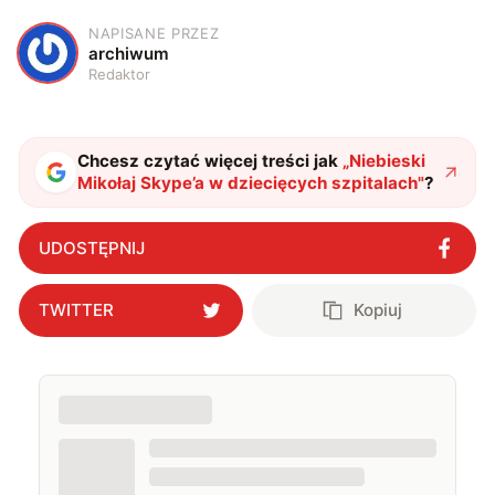
NAPISANE PRZEZ
A
archiwum
Redaktor
Chcesz czytać więcej treści jak
„
Niebieski
Mikołaj Skype’a w dziecięcych szpitalach
"
?
UDOSTĘPNIJ
TWITTER
Kopiuj