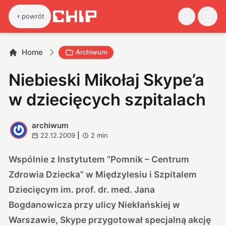
powrót
Home
Archiwum
Niebieski Mikołaj Skype’a
w dziecięcych szpitalach
archiwum
A
22.12.2009
|
2
min
Wspólnie z Instytutem “Pomnik – Centrum
Zdrowia Dziecka” w Międzylesiu i Szpitalem
Dziecięcym im. prof. dr. med. Jana
Bogdanowicza przy ulicy Niekłańskiej w
Warszawie, Skype przygotował specjalną akcję