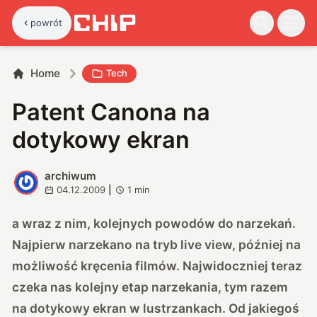
powrót
Home
Tech
Patent Canona na
dotykowy ekran
archiwum
A
04.12.2009
|
1
min
a wraz z nim, kolejnych powodów do narzekań.
Najpierw narzekano na tryb live view, później na
możliwość kręcenia filmów. Najwidoczniej teraz
czeka nas kolejny etap narzekania, tym razem
na dotykowy ekran w lustrzankach. Od jakiegoś