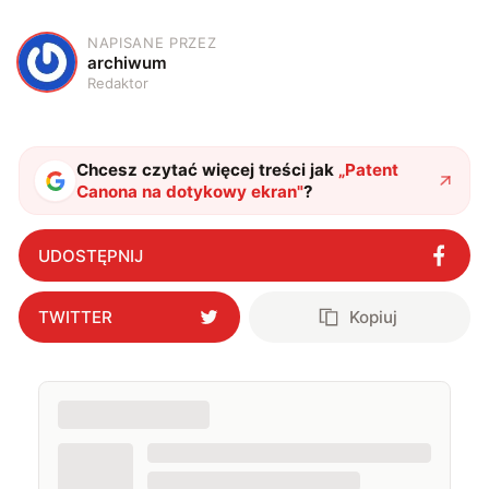
NAPISANE PRZEZ
A
archiwum
Redaktor
Chcesz czytać więcej treści jak
„
Patent
Canona na dotykowy ekran
"
?
UDOSTĘPNIJ
TWITTER
Kopiuj