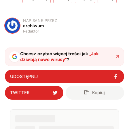
NAPISANE PRZEZ
A
archiwum
Redaktor
Chcesz czytać więcej treści jak
„
Jak
działają nowe wirusy
"
?
UDOSTĘPNIJ
TWITTER
Kopiuj