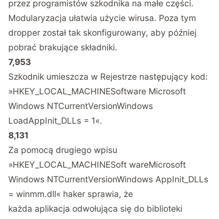
przez programistów szkodnika na małe części.
Modularyzacja ułatwia użycie wirusa. Poza tym
dropper został tak skonfigurowany, aby później
pobrać brakujące składniki.
7,953
Szkodnik umieszcza w Rejestrze następujący kod:
»HKEY_LOCAL_MACHINESoftware Microsoft
Windows NTCurrentVersionWindows
LoadAppInit_DLLs = 1«.
8,131
Za pomocą drugiego wpisu
»HKEY_LOCAL_MACHINESoft wareMicrosoft
Windows NTCurrentVersionWindows AppInit_DLLs
= winmm.dll« haker sprawia, że
każda aplikacja odwołująca się do biblioteki