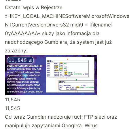
Ostatni wpis w Rejestrze
»HKEY_LOCAL_MACHINESoftwareMicrosoftWindow
NTCurrentVersionDrivers32 midi9 = [filename]
0yAAAAAAAA« służy jako informacja dla
nadchodzącego Gumblara, że system jest już
zarażony.
11,545
11,545
Od teraz Gumblar nadzoruje ruch FTP sieci oraz
manipuluje zapytaniami Google’a. Wirus