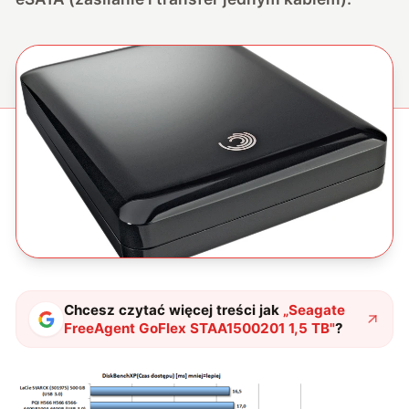
Chcesz czytać więcej treści jak
„
Seagate
FreeAgent GoFlex STAA1500201 1,5 TB
"
?