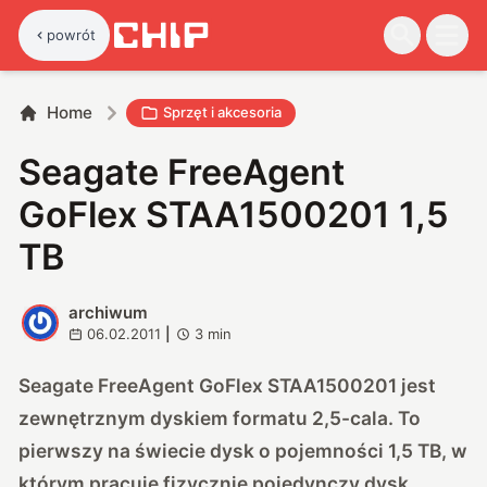
powrót
Home
Sprzęt i akcesoria
Seagate FreeAgent
GoFlex STAA1500201 1,5
TB
archiwum
A
06.02.2011
|
3
min
Seagate FreeAgent GoFlex STAA1500201 jest
zewnętrznym dyskiem formatu 2,5-cala. To
pierwszy na świecie dysk o pojemności 1,5 TB, w
którym pracuje fizycznie pojedynczy dysk