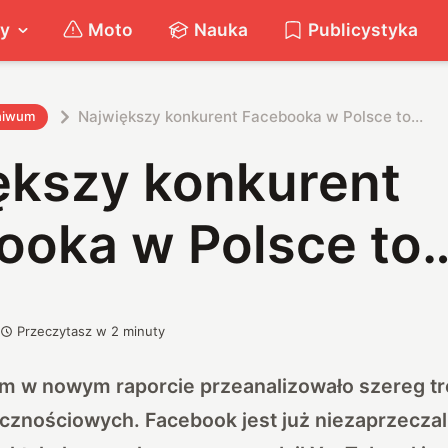
ty
Moto
Nauka
Publicystyka
Największy konkurent Facebooka w Polsce to…
hiwum
ększy konkurent
ooka w Polsce to
Przeczytasz w
2
minuty
om w nowym raporcie przeanalizowało szereg t
cznościowych. Facebook jest już niezaprzecza