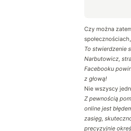
Czy można zatem 
społecznościach, 
To stwierdzenie 
Narbutowicz, str
Facebooku powinn
z głową!
Nie wszyscy jedna
Z pewnością pomi
online jest błęde
zasięg, skuteczn
precyzyjnie okre