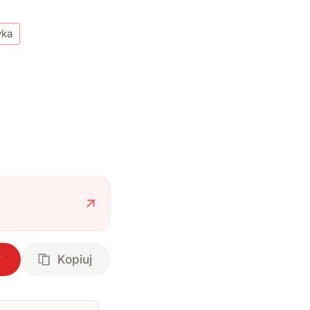
yka
Kopiuj