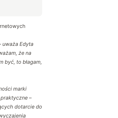
ternetowych
– uważa Edyta
uważam, że na
m być, to błagam,
ności marki
o praktyczne –
ących dotarcie do
zwyczajenia