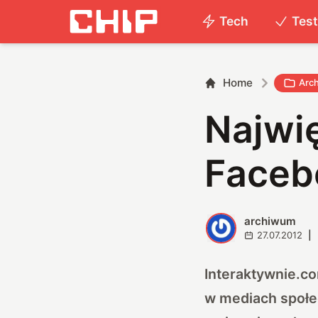
Tech
Tes
Home
Arc
Najwi
Faceb
archiwum
A
27.07.2012
|
Interaktywnie.c
w mediach społe