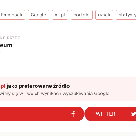
Facebook
Google
nk.pl
portale
rynek
statyst
NE PRZEZ
iwum
r
pl
jako preferowane źródło
awimy się w Twoich wynikach wyszukiwania Google
TWITTER