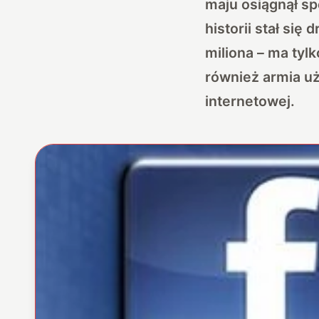
maju osiągnął sp
historii stał się
miliona – ma tyl
również armia u
internetowej.