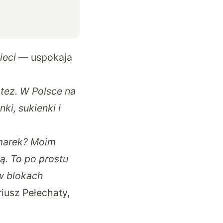
ieci
— uspokaja
 tez. W Polsce na
ki, sukienki i
 marek? Moim
ą. To po prostu
 w blokach
usz Pełechaty,