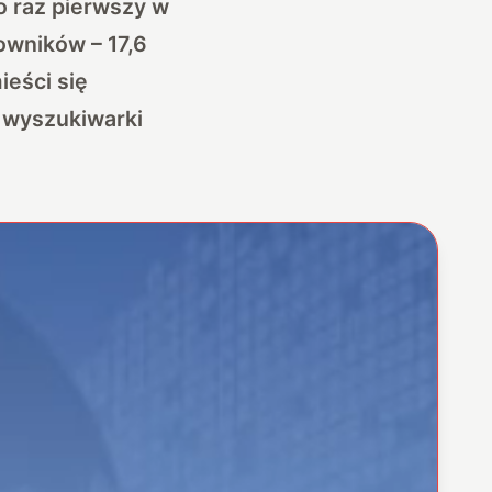
o raz pierwszy w
kowników – 17,6
ieści się
 wyszukiwarki