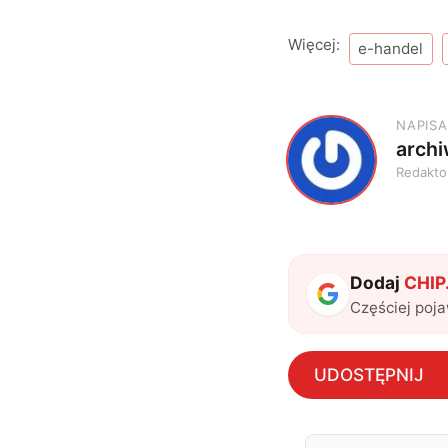
Więcej:
e-handel
NAPISA
arch
A
Redakto
Dodaj
CHIP.
Częściej poj
UDOSTĘPNIJ