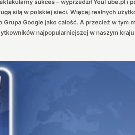
ektakularny sukces – wyprzedził YouTube.pl i p
 drugą siłą w polskiej sieci. Więcej realnych użyt
ko Grupa Google jako całość. A przecież w tym m
żytkowników najpopularniejszej w naszym kraju