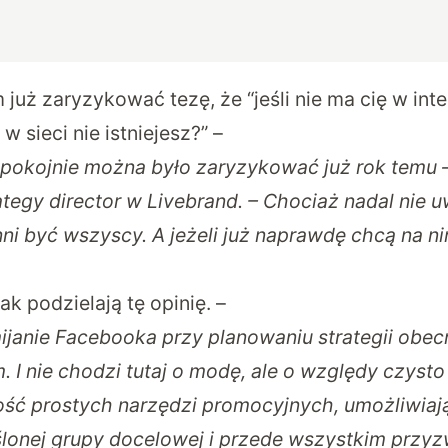
już zaryzykować tezę, że “jeśli nie ma cię w in
w sieci nie istniejesz?” –
spokojnie można było zaryzykować już rok temu 
ategy director w Livebrand. – Chociaż nadal nie 
i być wszyscy. A jeżeli już naprawdę chcą na ni
k podzielają tę opinię. –
janie Facebooka przy planowaniu strategii obec
m. I nie chodzi tutaj o modę, ale o względy czyst
ość prostych narzędzi promocyjnych, umożliwiaj
ślonej grupy docelowej i przede wszystkim przy