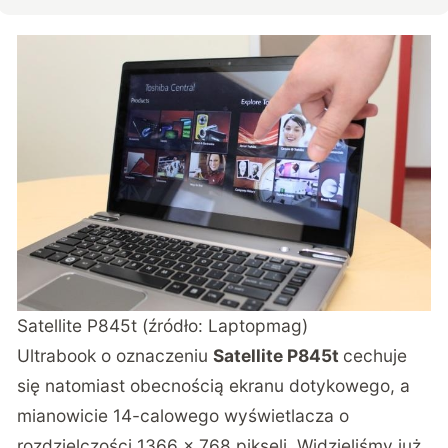
Satellite P845t (źródło: Laptopmag)
Ultrabook o oznaczeniu
Satellite P845t
cechuje
się natomiast obecnością ekranu dotykowego, a
mianowicie 14-calowego wyświetlacza o
rozdzielczości 1366 x 768 pikseli. Widzieliśmy już