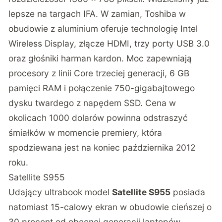
lepsze na targach IFA. W zamian, Toshiba w
obudowie z aluminium oferuje technologię Intel
Wireless Display, złącze HDMI, trzy porty USB 3.0
oraz głośniki harman kardon. Moc zapewniają
procesory z linii Core trzeciej generacji, 6 GB
pamięci RAM i połączenie 750-gigabajtowego
dysku twardego z napędem SSD. Cena w
okolicach 1000 dolarów powinna odstraszyć
śmiałków w momencie premiery, która
spodziewana jest na koniec października 2012
roku.
Satellite S955
Udający ultrabook model
Satellite S955
posiada
natomiast 15-calowy ekran w obudowie cieńszej o
30 procent od obecnej generacji laptopów