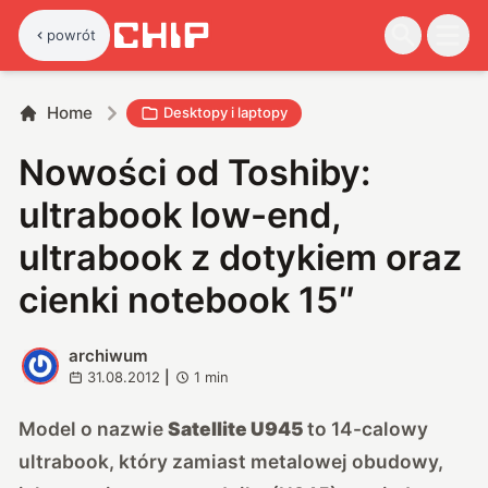
powrót
Home
Desktopy i laptopy
Nowości od Toshiby:
ultrabook low-end,
ultrabook z dotykiem oraz
cienki notebook 15″
archiwum
A
31.08.2012
|
1
min
Model o nazwie
Satellite U945
to 14-calowy
ultrabook, który zamiast metalowej obudowy,