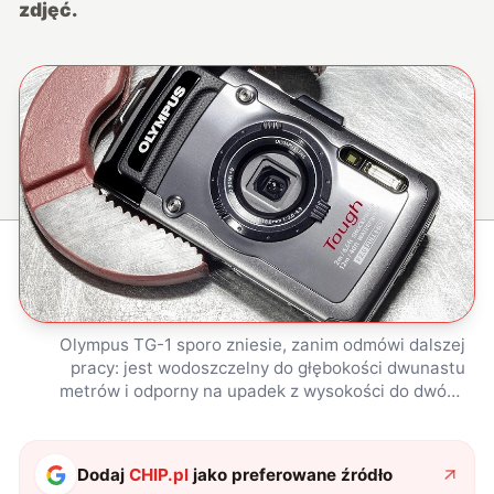
zdjęć.
Olympus TG-1 sporo zniesie, zanim odmówi dalszej
pracy: jest wodoszczelny do głębokości dwunastu
metrów i odporny na upadek z wysokości do dwóch
metrów. Niestraszny mu też mróz sięgający -12 °C i
nacisk do 100 kilogramów (docenimy to, kiedy ktoś
przypadkiem na nim usiądzie).
Dodaj
CHIP.pl
jako preferowane źródło