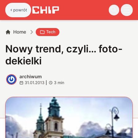
powrót
Home
Tech
Nowy trend, czyli… foto-
dekielki
archiwum
A
31.01.2013
|
3
min