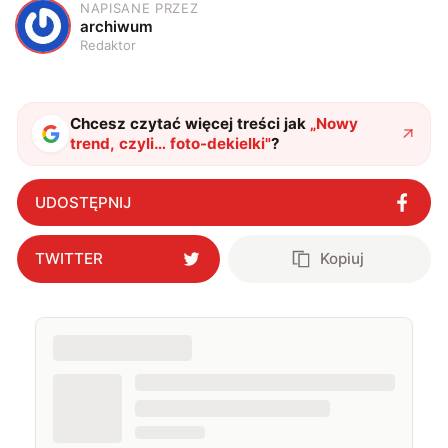
NAPISANE PRZEZ
A
archiwum
Redaktor
Chcesz czytać więcej treści jak
„
Nowy
trend, czyli… foto-dekielki
"
?
UDOSTĘPNIJ
TWITTER
Kopiuj