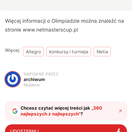
Więcej informacji o Olimpiadzie można znaleźć na
stronie
www.netmasterscup.pl
Więcej:
Allegro
konkursy i turnieje
Netia
NAPISANE PRZEZ
A
archiwum
Redaktor
Chcesz czytać więcej treści jak
„
360
najlepszych z najlepszych
"
?
UDOSTĘPNIJ