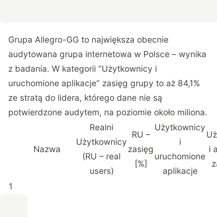
Grupa Allegro-GG to największa obecnie
audytowana grupa internetowa w Polsce – wynika
z badania. W kategorii “Użytkownicy i
uruchomione aplikacje” zasięg grupy to aż 84,1%
ze stratą do lidera, którego dane nie są
potwierdzone audytem, na poziomie około miliona.
Realni
Użytkownicy
RU –
Uż
Użytkownicy
i
Nazwa
zasięg
i 
(RU – real
uruchomione
[%]
z
users)
aplikacje
1