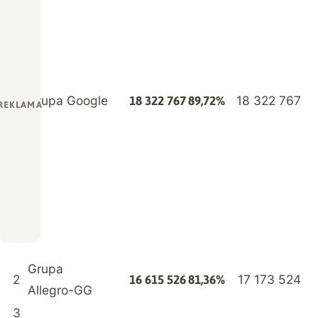
Grupa Google
18 322 767
18 322 767
89,72%
Grupa
2
17 173 524
16 615 526
81,36%
Allegro-GG
3