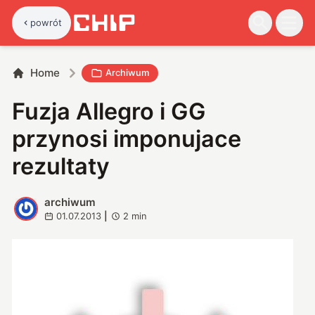
powrót
Home
Archiwum
Fuzja Allegro i GG
przynosi imponujace
rezultaty
archiwum
A
01.07.2013
|
2
min