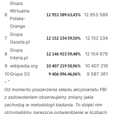
Grupa
Wirtualna
6
12 953 589
12 953 589
63,43%
Polska-
Orange
Grupa
7
12 152 234
12 152 234
59,50%
Gazeta.pl
Grupa
8
12 154 679
12 146 923
59,48%
Interia.pl
9
wikipedia.org
10 407 219
10 407 219
50,96%
10
Grupa O2
9 587 361
9 406 096
46,06%
– ”
Od momentu poszerzenia składu akcjonariatu PBI
z zadowoleniem obserwujemy zmiany jakie
zachodzą w metodologii badania. To dzięki nim
otrzymaliśmy nareszcie potwierdzenie w liczbach