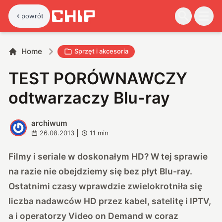
powrót
Home
Sprzęt i akcesoria
TEST PORÓWNAWCZY
odtwarzaczy Blu-ray
archiwum
A
26.08.2013
|
11
min
Filmy i seriale w doskonałym HD? W tej sprawie
na razie nie obejdziemy się bez płyt Blu-ray.
Ostatnimi czasy wprawdzie zwielokrotniła się
liczba nadawców HD przez kabel, satelitę i IPTV,
a i operatorzy Video on Demand w coraz