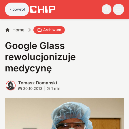
powrót
Home
Archiwum
Google Glass
rewolucjonizuje
medycynę
Tomasz Domanski
T
30.10.2013
|
1
min