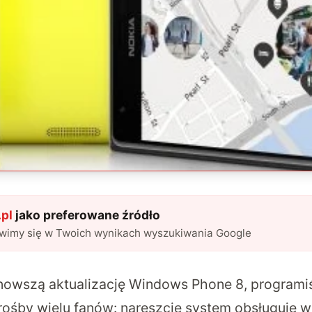
pl
jako preferowane źródło
awimy się w Twoich wynikach wyszukiwania Google
owszą aktualizację Windows Phone 8, programiś
rośby wielu fanów: nareszcie system obsługuje wi