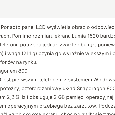
. Ponadto panel LCD wyświetla obraz o odpowiedn
ach. Pomimo rozmiaru ekranu Lumia 1520 bardz
i telefonu potrzeba jednak zwykle obu rąk, ponie
m) i waga (211 g) czynią go wyraźnie większym i
fonów na rynku.
ragonem 800
0 jest pierwszym telefonem z systemem Window
otężny, czterordzeniowy układ Snapdragon 800.
m 2,2 GHz i obsługuje 2 GB pamięci operacyjnej
em operacyjnym przebiega bez zarzutów. Podcza
ążliwych skoków ekranu, choć pojawiły się typ