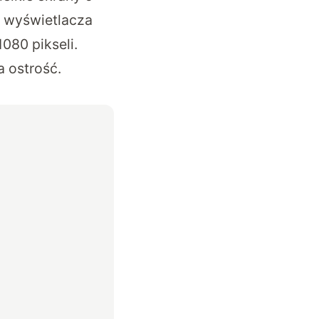
a wyświetlacza
1080 pikseli.
 ostrość.