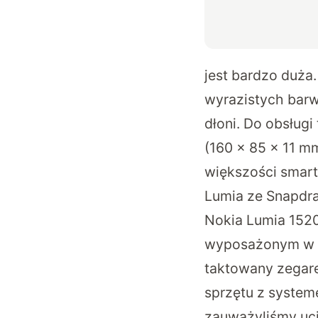
jest bardzo duża
wyrazistych barw
dłoni. Do obsług
(160 x 85 x 11 m
większości smart
Lumia ze Snapd
Nokia Lumia 152
wyposażonym w p
taktowany zegare
sprzętu z system
zauważyliśmy uci