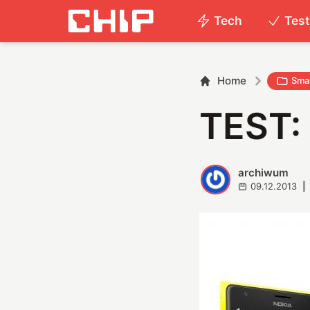
Tech
Tes
Home
Smar
TEST:
archiwum
A
09.12.2013
|