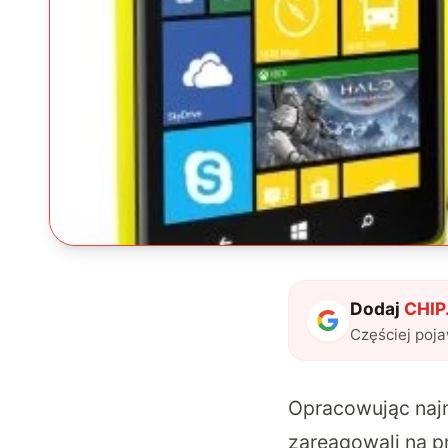
Dodaj
CHIP.
Częściej poj
Opracowując najn
zareagowali na p