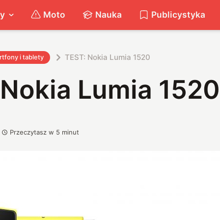
ty
Moto
Nauka
Publicystyka
TEST: Nokia Lumia 1520
tfony i tablety
 Nokia Lumia 1520
Przeczytasz w
5
minut