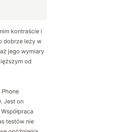
im kontraście i
o dobrze leży w
waż jego wymiary
 cięższym od
s Phone
 Jest on
. Współpraca
s testów nie
owe opóźnienia