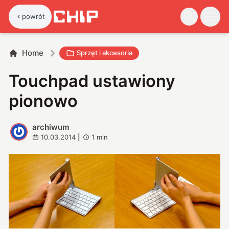
powrót
Home
Sprzęt i akcesoria
Touchpad ustawiony
pionowo
archiwum
A
10.03.2014
|
1
min