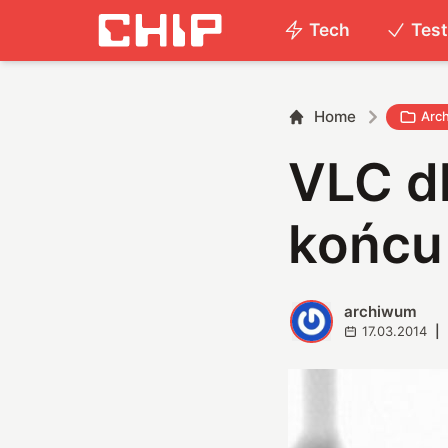
Tech
Tes
Home
Arc
VLC d
końcu
archiwum
A
17.03.2014
|