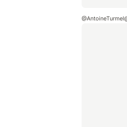
@AntoineTurmel