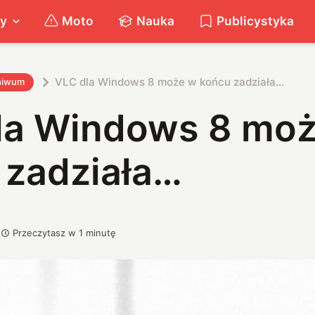
ty
Moto
Nauka
Publicystyka
VLC dla Windows 8 może w końcu zadziała…
hiwum
la Windows 8 mo
 zadziała…
Przeczytasz w
1
minutę