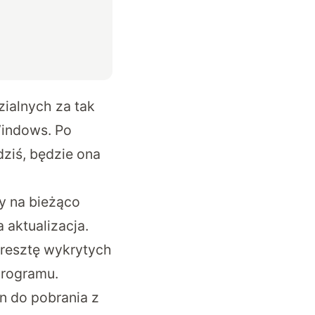
ialnych za tak
 Windows. Po
dziś, będzie ona
y na bieżąco
 aktualizacja.
 resztę wykrytych
programu.
on do pobrania
z