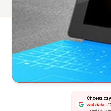
Chcesz czyt
zadziała…
"
Dodaj CHIP.p