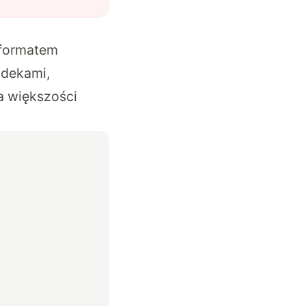
 formatem
odekami,
na większości