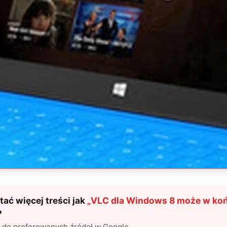
ać więcej treści jak
„
VLC dla Windows 8 może w ko
?
l do preferowanych źródeł w Google