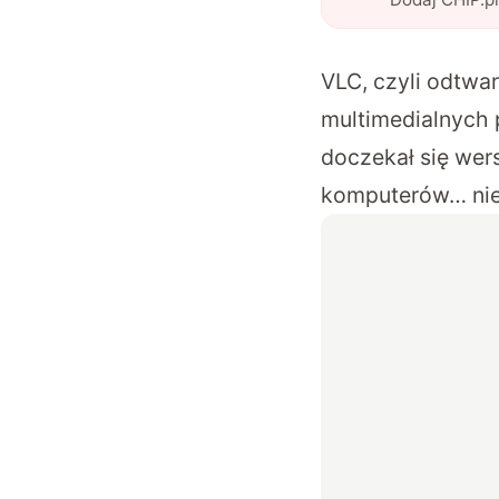
VLC, czyli odtwa
multimedialnych 
doczekał się wer
komputerów… nie d