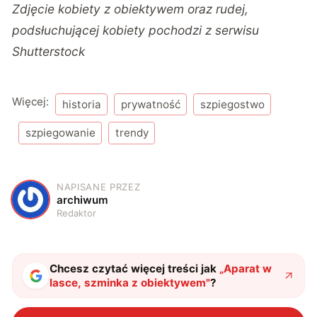
Zdjęcie
kobiety z obiektywem
oraz
rudej,
podsłuchującej kobiety
pochodzi z serwisu
Shutterstock
Więcej:
historia
prywatność
szpiegostwo
szpiegowanie
trendy
NAPISANE PRZEZ
A
archiwum
Redaktor
Chcesz czytać więcej treści jak
„
Aparat w
lasce, szminka z obiektywem
"
?