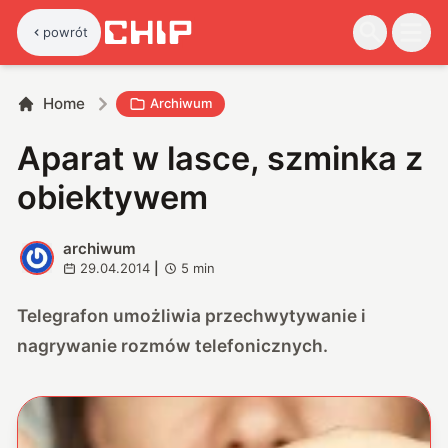
powrót
Home
Archiwum
Aparat w lasce, szminka z
obiektywem
archiwum
A
29.04.2014
|
5
min
Telegrafon umożliwia przechwytywanie i
nagrywanie rozmów telefonicznych.