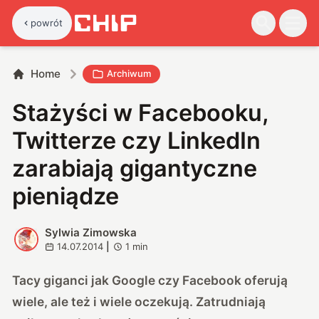
powrót
Home
Archiwum
Stażyści w Facebooku,
Twitterze czy LinkedIn
zarabiają gigantyczne
pieniądze
Sylwia Zimowska
S
14.07.2014
|
1
min
Tacy giganci jak Google czy Facebook oferują
wiele, ale też i wiele oczekują. Zatrudniają