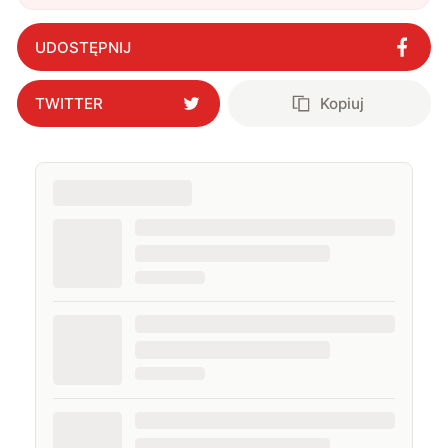
zarabiają gigantyczne pieniądze
"
?
UDOSTĘPNIJ
TWITTER
Kopiuj