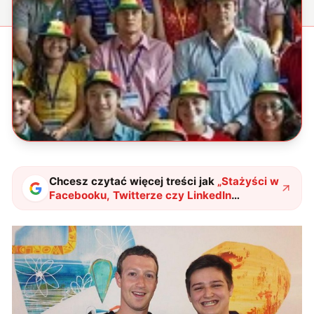
Chcesz czytać więcej treści jak
„
Stażyści w
Facebooku, Twitterze czy LinkedIn
zarabiają gigantyczne pieniądze
"
?