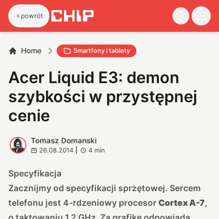
powrót
Home
Smartfony i tablety
Acer Liquid E3: demon
szybkości w przystępnej
cenie
Tomasz Domanski
T
26.08.2014
|
4
min
Specyfikacja
Zacznijmy od specyfikacji sprzętowej. Sercem
telefonu jest 4-rdzeniowy procesor
Cortex A-7
,
o taktowaniu 1,2 GHz. Za grafikę odpowiada