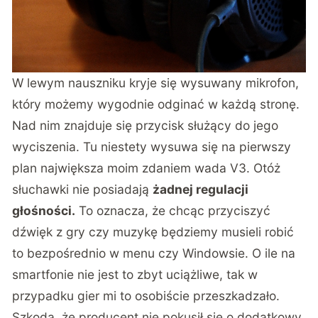
W lewym nauszniku kryje się wysuwany mikrofon,
który możemy wygodnie odginać w każdą stronę.
Nad nim znajduje się przycisk służący do jego
wyciszenia. Tu niestety wysuwa się na pierwszy
plan największa moim zdaniem wada V3. Otóż
słuchawki nie posiadają
żadnej regulacji
głośności.
To oznacza, że chcąc przyciszyć
dźwięk z gry czy muzykę będziemy musieli robić
to bezpośrednio w menu czy Windowsie. O ile na
smartfonie nie jest to zbyt uciążliwe, tak w
przypadku gier mi to osobiście przeszkadzało.
Szkoda, że producent nie pokusił się o dodatkowy