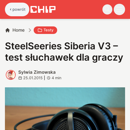
powrót
Home
Testy
SteelSeeries Siberia V3 –
test słuchawek dla graczy
Sylwia Zimowska
S
25.01.2015
|
4
min