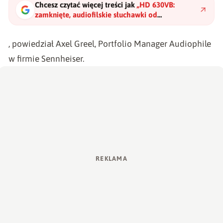
Chcesz czytać więcej treści jak
„
HD 630VB:
zamknięte, audiofilskie słuchawki od
Sennheisera
"
?
, powiedział Axel Greel, Portfolio Manager Audiophile
w firmie Sennheiser.