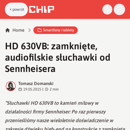
powrót
Home
Smartfony i tablety
HD 630VB: zamknięte,
audiofilskie słuchawki od
Sennheisera
Tomasz Domanski
T
19.05.2015
|
2
min
“Słuchawki HD 630VB to kamień milowy w
działalności firmy Sennheiser: Po raz pierwszy
przenieśliśmy nasze wieloletnie doświadczenie w
zakresie dźwięku high-end na konstrukcję z zamkniętą