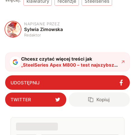
klawiatury
recenzje
Steelseries
NAPISANE PRZEZ
S
Sylwia Zimowska
Redaktor
Chcesz czytać więcej treści jak
„
SteelSeries Apex M800 – test najszybszej
klawiatury dla graczy
"
?
UDOSTĘPNIJ
TWITTER
Kopiuj