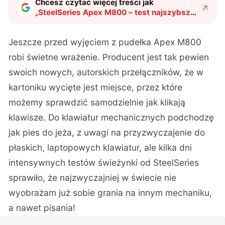
Chcesz czytać więcej treści jak
„
SteelSeries Apex M800 – test najszybszej
klawiatury dla graczy
"
?
Jeszcze przed wyjęciem z pudełka Apex M800
robi świetne wrażenie. Producent jest tak pewien
swoich nowych, autorskich przełączników, że w
kartoniku wycięte jest miejsce, przez które
możemy sprawdzić samodzielnie jak klikają
klawisze. Do klawiatur mechanicznych podchodzę
jak pies do jeża, z uwagi na przyzwyczajenie do
płaskich, laptopowych klawiatur, ale kilka dni
intensywnych testów świeżynki od SteelSeries
sprawiło, że najzwyczajniej w świecie nie
wyobrażam już sobie grania na innym mechaniku,
a nawet pisania!