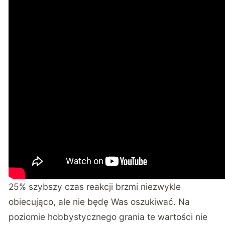
25% szybszy czas reakcji brzmi niezwykle
obiecująco, ale nie będę Was oszukiwać. Na
poziomie hobbystycznego grania te wartości nie