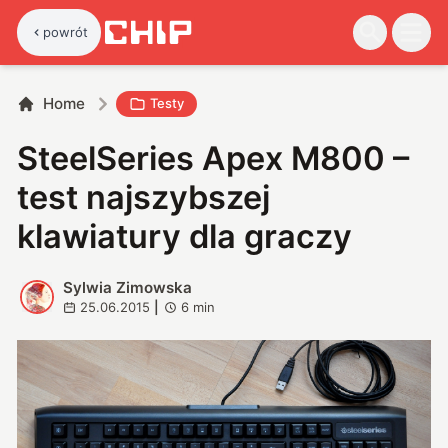
powrót
Home
Testy
SteelSeries Apex M800 –
test najszybszej
klawiatury dla graczy
Sylwia Zimowska
S
25.06.2015
|
6
min