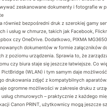
owywać zeskanowane dokumenty i fotografie w 
te
ra również bezpośredni druk z szerokiej gamy se
 i usług w chmurze, takich jak Facebook, Flickr
ropbox czy OneDrive. Dodatkowo, PIXMA MG3650
nowanych dokumentów w formie załączników d
ich z poziomu urządzenia. Sprawia to, że zarządz
u czy biura staje się jeszcze łatwiejsze. Co wi
ę PictBridge (WLAN) i tym samym daje możliwość
 drukowania zdjęć z kompatybilnych aparatów
je ogromne możliwości w zakresie druku z urz
 usług chmurowych – praktycznie z każdego miej
kacji Canon PRINT, użytkownicy mogą jeszcze szy