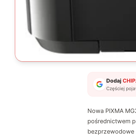
Dodaj
CHIP.
Częściej poj
Nowa PIXMA MG36
pośrednictwem po
bezprzewodowe dr