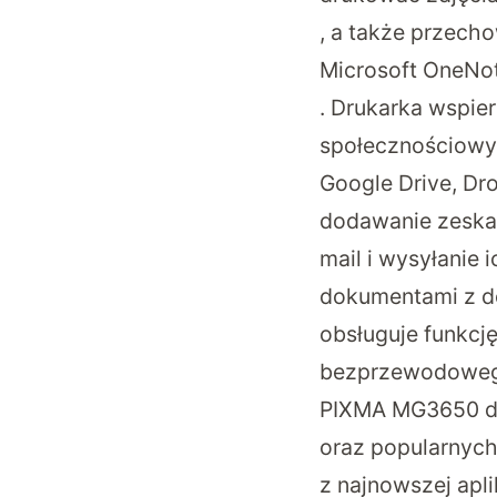
, a także przech
Microsoft OneNo
. Drukarka wspie
społecznościowych
Google Drive, D
dodawanie zeska
mail i wysyłanie 
dokumentami z dom
obsługuje funkcj
bezprzewodowego
PIXMA MG3650 da
oraz popularnych
z najnowszej apli