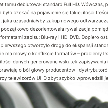
lat temu debiutował standard Full HD. Wówczas, p
 było czekać na pojawienie się takiej ilości treś
i, jaka uzasadniałyby zakup nowego odtwarzacza 
w początkowo dezorientowała rywalizacja pomię
formatami zapisu: Blu-ray i HD-DVD. Dopiero os
pierwszego otworzyło drogę do ekspansji standa
e ma mowy o konflikcie formatów – problemy leż
 ilości danych generowane wskutek zapisywania i
rawiają o ból głowy producentów i dystrybutoró
órcy telewizorów UHD zbyt szybko wprowadzili j