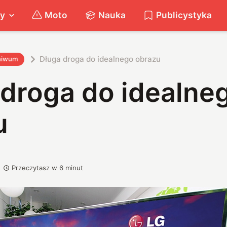
ty
Moto
Nauka
Publicystyka
Długa droga do idealnego obrazu
hiwum
 droga do idealne
u
Przeczytasz w
6
minut