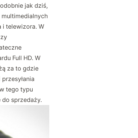
odobnie jak dziś,
ci multimedialnych
i telewizora. W
dzy
tateczne
rdu Full HD. W
ą za to gdzie
 przesyłania
w tego typu
e do sprzedaży.