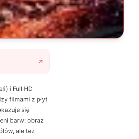
i) i Full HD
zy filmami z płyt
kazuje się
zeni barw: obraz
łów, ale też