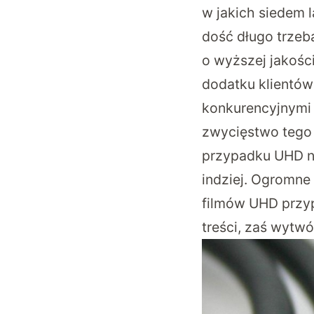
w jakich siedem 
dość długo trzeba
o wyższej jakośc
dodatku klientó
konkurencyjnymi 
zwycięstwo tego 
przypadku UHD ni
indziej. Ogromne
filmów UHD przyp
treści, zaś wytw