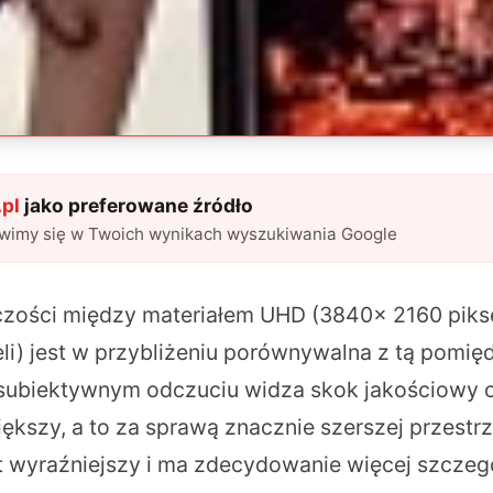
pl
jako preferowane źródło
awimy się w Twoich wynikach wyszukiwania Google
czości między materiałem UHD (3840× 2160 piksel
i) jest w przybliżeniu porównywalna z tą pomięd
 subiektywnym odczuciu widza skok jakościowy o
ększy, a to za sprawą znacznie szerszej przestr
st wyraźniejszy i ma zdecydowanie więcej szczegó