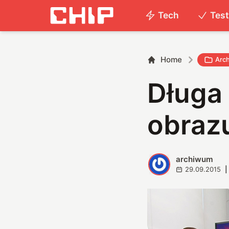
Tech
Tes
Home
Arc
Długa
obraz
archiwum
A
29.09.2015
|