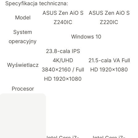
Specyfikacja techniczna:
ASUS Zen AiO S
ASUS Zen AiO S
Model
Z240IC
Z220IC
System
Windows 10
operacyjny
23.8-cala IPS
4K/UHD
21.5-cala VA Full
Wyświetlacz
3840×2160 / Full
HD 1920×1080
HD 1920×1080
Procesor
Intel Core i7-
Intel Core i7-