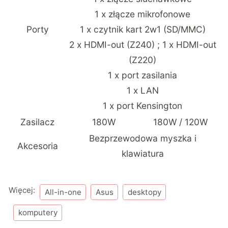
1 x
złącze mikrofonowe
Porty
1 x czytnik kart 2w1 (SD/MMC)
2 x HDMI-out (Z240) ; 1 x HDMI-out
(Z220)
1 x port zasilania
1 x LAN
1 x port Kensington
Zasilacz
180W
180W / 120W
Bezprzewodowa myszka i
Akcesoria
klawiatura
Więcej:
All-in-one
Asus
desktopy
komputery