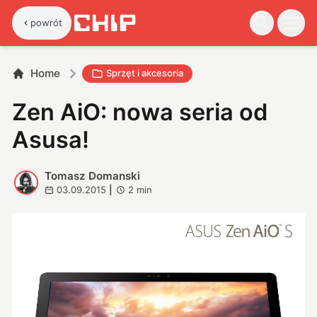
powrót
Home
Sprzęt i akcesoria
Zen AiO: nowa seria od
Asusa!
Tomasz Domanski
T
03.09.2015
|
2
min