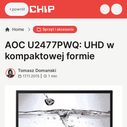
powrót
Home
Sprzęt i akcesoria
AOC U2477PWQ: UHD w
kompaktowej formie
Tomasz Domanski
T
17.11.2015
|
1
min