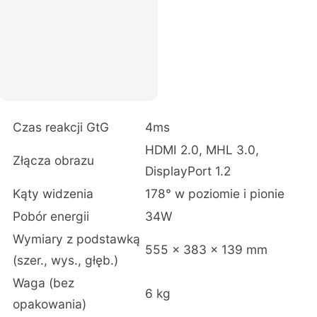
Czas reakcji GtG
4ms
HDMI 2.0, MHL 3.0,
Złącza obrazu
DisplayPort 1.2
Kąty widzenia
178° w poziomie i pionie
Pobór energii
34W
Wymiary z podstawką
555 x 383 x 139 mm
(szer., wys., głęb.)
Waga (bez
6 kg
opakowania)