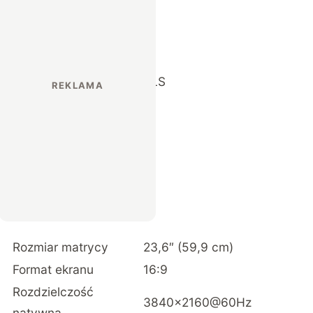
PLS
Rozmiar matrycy
23,6″ (59,9 cm)
Format ekranu
16:9
Rozdzielczość
3840×2160@60Hz
natywna