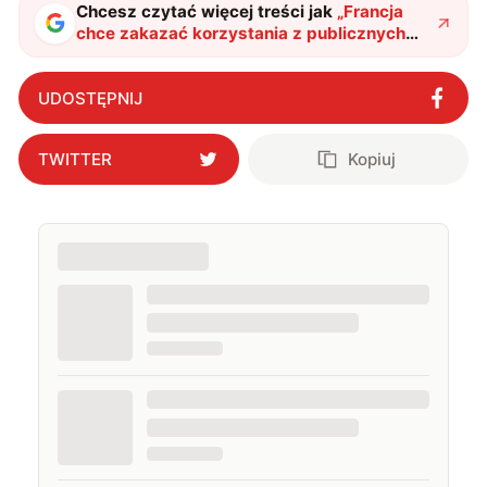
Chcesz czytać więcej treści jak
„
Francja
chce zakazać korzystania z publicznych
Wi-Fi i sieci Tor
"
?
UDOSTĘPNIJ
TWITTER
Kopiuj