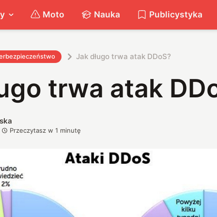
ty
Moto
Nauka
Publicystyka
Jak długo trwa atak DDoS?
erbezpieczeństwo
ługo trwa atak DD
ska
Przeczytasz w
1
minutę