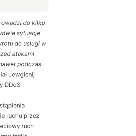
rowadzi do kilku
bydwie sytuacje
rotu do usługi w
rzed atakami
 nawet podczas
ał Jewgienij
ky DDoS
stąpienia
ie ruchu przez
ieciowy ruch