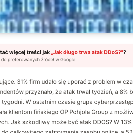
ać więcej treści jak
„
Jak długo trwa atak DDoS?
"
?
l do preferowanych źródeł w Google
ujące. 31% firm udało się uporać z problem w cza
dentów przyznało, że atak trwał tydzień, a 8% b
a tygodni. W ostatnim czasie grupa cyberprzest
ała klientom fińskiego OP Pohjola Group z możli
wych. Jak szkodliwy może być atak DDOS? W 13
 do całkowitego zatrzymania zasobu online, a 