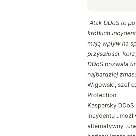
“
Atak DDoS to pow
krótkich incydent
mają wpływ na sp
przyszłości. Kor
DDoS pozwala fir
najbardziej zma
Wigowski, szef d
Protection.
Kaspersky DDoS P
incydentu umożli
alternatywny tune