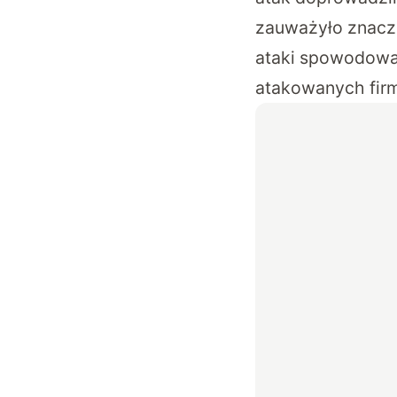
zauważyło znacz
ataki spowodował
atakowanych firm