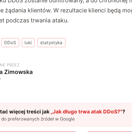
ku DDoS zostanie odfiltrowany, a do chronionej fi
 żądania klientów. W rezultacie klienci będą mog
et podczas trwania ataku.
DDoS
luki
statystyka
NE PRZEZ
ia Zimowska
r
ać więcej treści jak
„
Jak długo trwa atak DDoS?
"
?
l do preferowanych źródeł w Google