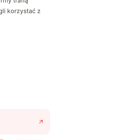
rmy trafią
li korzystać z