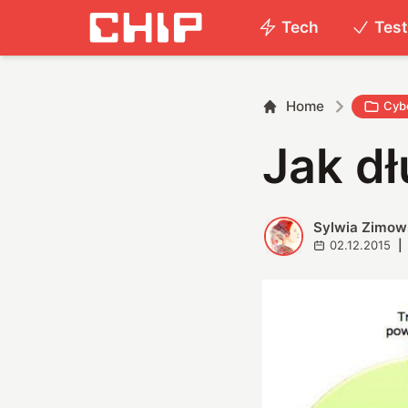
Tech
Tes
Home
Cyb
Jak d
Sylwia Zimow
S
02.12.2015
|