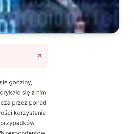
sie godziny,
orykało się z nim
ępcza przez ponad
wości korzystania
% przypadków
52% respondentów