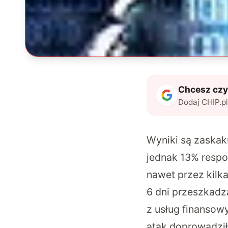
Chcesz czyt
Dodaj CHIP.p
Wyniki są zaskak
jednak 13% respon
nawet przez kilk
6 dni przeszkadz
z usług finanso
atak doprowadził