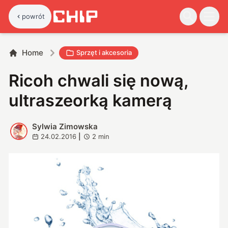
powrót
Home
Sprzęt i akcesoria
Ricoh chwali się nową,
ultraszeorką kamerą
Sylwia Zimowska
S
24.02.2016
|
2
min