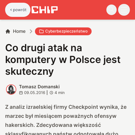
powrót
Home
Cyberbezpieczeństwo
Co drugi atak na
komputery w Polsce jest
skuteczny
Tomasz Domanski
T
09.05.2016
|
4
min
Z analiz izraelskiej firmy Checkpoint wynika, że
marzec był miesiącem poważnych ofensyw
hakerskich. Zdecydowana większość
sklasyfikowanych państw odnotowała dużo