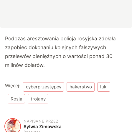
Podczas aresztowania policja rosyjska zdołała
zapobiec dokonaniu kolejnych fałszywych
przelewów pieniężnych o wartości ponad 30
milinów dolarów.
Więcej:
cyberprzestępcy
hakerstwo
luki
Rosja
trojany
NAPISANE PRZEZ
S
Sylwia Zimowska