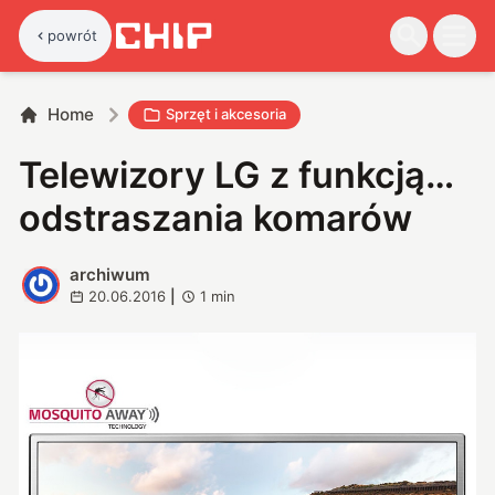
powrót
Home
Sprzęt i akcesoria
Telewizory LG z funkcją…
odstraszania komarów
archiwum
A
20.06.2016
|
1
min