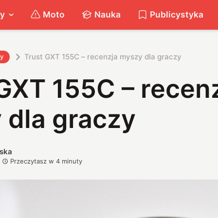
ty
Moto
Nauka
Publicystyka
Trust GXT 155C – recenzja myszy dla graczy
ty
GXT 155C – recen
 dla graczy
ska
Przeczytasz w
4
minuty