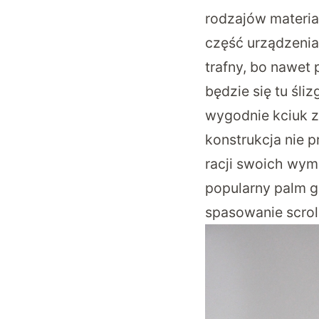
rodzajów materiał
część urządzenia
trafny, bo nawet
będzie się tu śli
wygodnie kciuk z 
konstrukcja nie 
racji swoich wym
popularny palm g
spasowanie scroll