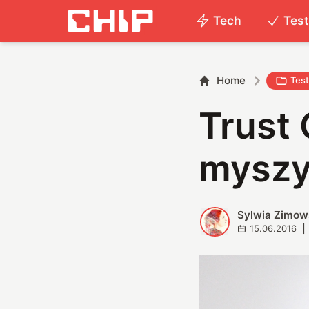
Tech
Tes
Home
Tes
Trust 
myszy
Sylwia Zimow
S
15.06.2016
|