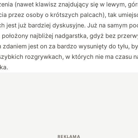
enia (nawet klawisz znajdujący się w lewym, gó
cia przez osoby o krótszych palcach), tak umiej
h jest już bardziej dyskusyjne. Już na samym p
 położony najbliżej nadgarstka, gdyż bez przer
 zdaniem jest on za bardzo wysunięty do tyłu, b
szybkich rozgrywkach, w których nie ma czasu n
ka.