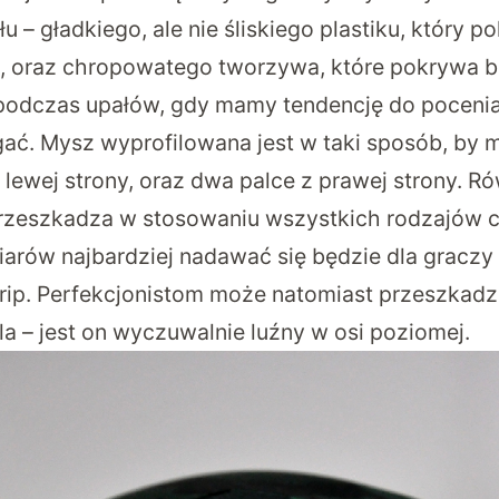
u – gładkiego, ale nie śliskiego plastiku, który 
, oraz chropowatego tworzywa, które pokrywa b
 podczas upałów, gdy mamy tendencję do pocenia 
zgać. Mysz wyprofilowana jest w taki sposób, by 
lewej strony, oraz dwa palce z prawej strony. R
przeszkadza w stosowaniu wszystkich rodzajów 
iarów najbardziej nadawać się będzie dla graczy
rip. Perfekcjonistom może natomiast przeszkadz
a – jest on wyczuwalnie luźny w osi poziomej.