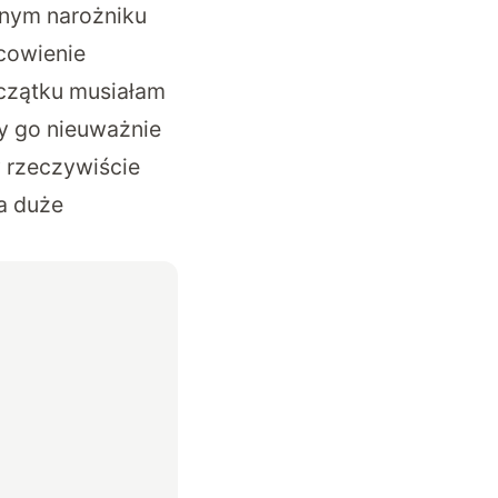
rnym narożniku
scowienie
oczątku musiałam
wy go nieuważnie
y rzeczywiście
a duże