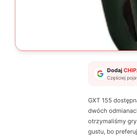
Dodaj
CHIP.
Częściej poj
GXT 155 dostępna 
dwóch odmianach 
otrzymaliśmy gry
gustu, bo preferu