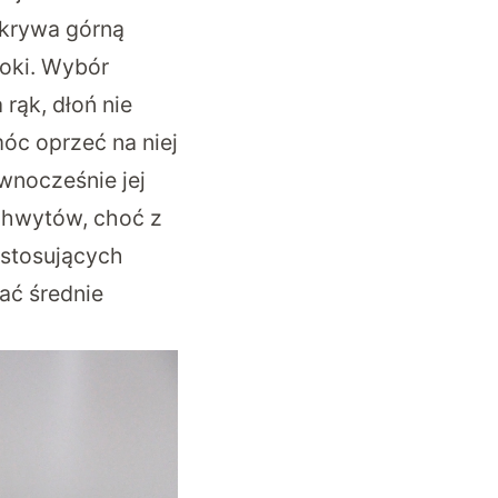
pokrywa górną
oki. Wybór
rąk, dłoń nie
móc oprzeć na niej
ównocześnie jej
chwytów, choć z
 stosujących
ać średnie