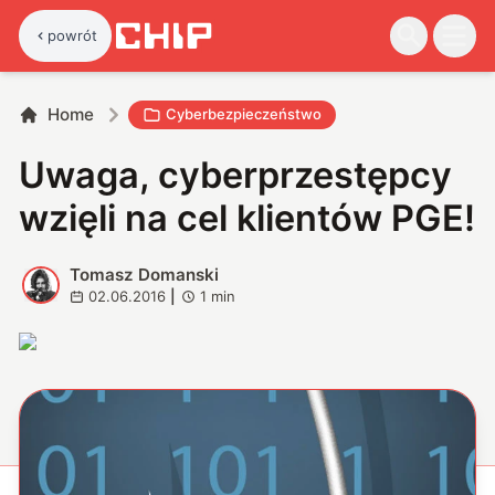
powrót
Home
Cyberbezpieczeństwo
Uwaga, cyberprzestępcy
wzięli na cel klientów PGE!
Tomasz Domanski
T
02.06.2016
|
1
min