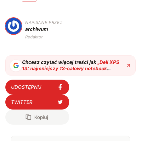
NAPISANE PRZEZ
A
archiwum
Redaktor
Chcesz czytać więcej treści jak
„
Dell XPS
13: najmniejszy 13-calowy notebook
świata
"
?
UDOSTĘPNIJ
TWITTER
Kopiuj