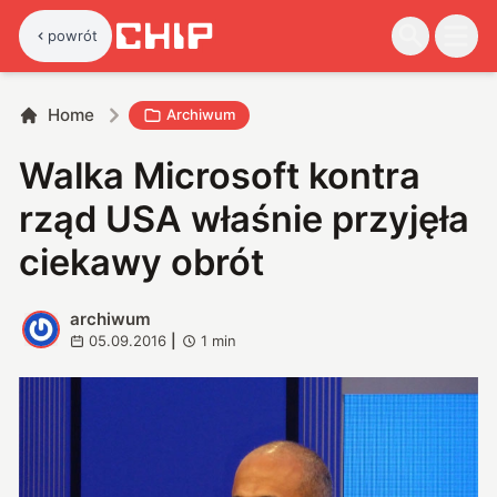
powrót
Home
Archiwum
Walka Microsoft kontra
rząd USA właśnie przyjęła
ciekawy obrót
archiwum
A
05.09.2016
|
1
min