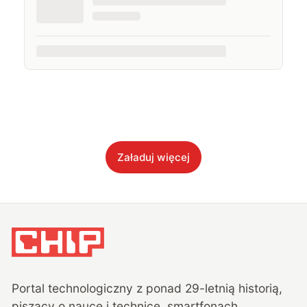
Załaduj więcej
Portal technologiczny z ponad
29
-letnią historią,
piszący o nauce i technice, smartfonach,