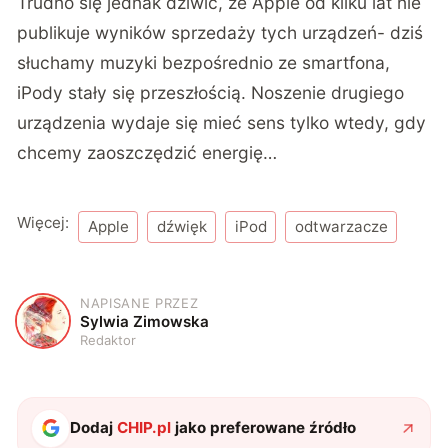
Trudno się jednak dziwić, że Apple od kilku lat nie
publikuje wyników sprzedaży tych urządzeń- dziś
słuchamy muzyki bezpośrednio ze smartfona,
iPody stały się przeszłością. Noszenie drugiego
urządzenia wydaje się mieć sens tylko wtedy, gdy
chcemy zaoszczędzić energię…
Więcej:
Apple
dźwięk
iPod
odtwarzacze
NAPISANE PRZEZ
S
Sylwia Zimowska
Redaktor
Dodaj
CHIP.pl
jako preferowane źródło