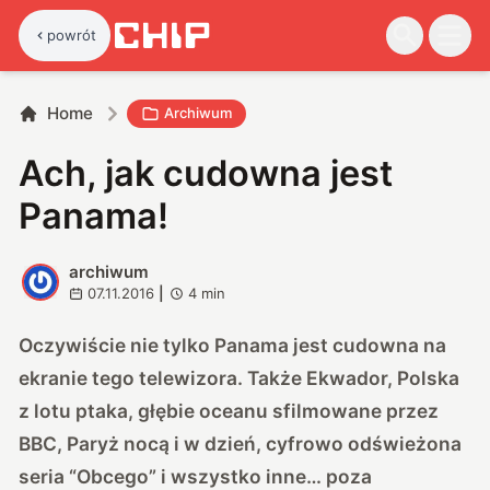
powrót
Home
Archiwum
Ach, jak cudowna jest
Panama!
archiwum
A
07.11.2016
|
4
min
Oczywiście nie tylko Panama jest cudowna na
ekranie tego telewizora. Także Ekwador, Polska
z lotu ptaka, głębie oceanu sfilmowane przez
BBC, Paryż nocą i w dzień, cyfrowo odświeżona
seria “Obcego” i wszystko inne… poza