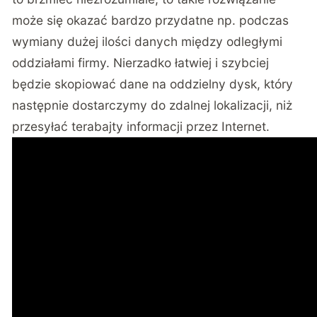
może się okazać bardzo przydatne np. podczas
wymiany dużej ilości danych między odległymi
oddziałami firmy. Nierzadko łatwiej i szybciej
będzie skopiować dane na oddzielny dysk, który
następnie dostarczymy do zdalnej lokalizacji, niż
przesyłać terabajty informacji przez Internet.