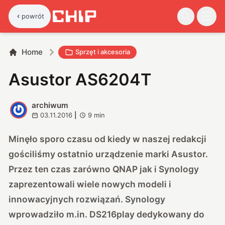
powrót
Home
Sprzęt i akcesoria
Asustor AS6204T
archiwum
A
03.11.2016
|
9
min
Minęło sporo czasu od kiedy w naszej redakcji
gościliśmy ostatnio urządzenie marki Asustor.
Przez ten czas zarówno QNAP jak i Synology
zaprezentowali wiele nowych modeli i
innowacyjnych rozwiązań. Synology
wprowadziło m.in.
DS216play dedykowany do