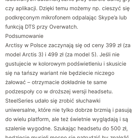
czy aplikacji. Dzięki temu możemy np. cieszyć się
podkręconym mikrofonem odpalając Skype’a lub
funkcją DTS przy Overwatch.
Podsumowanie
Arctisy w Polsce zaczynają się od ceny 399 zł (za
model Arctis 3) i 499 zł (za model 5). Jeśli nie
gustujecie w kolorowym podświetleniu i skusicie
się na tańszy wariant nie będziecie niczego
żałować – otrzymacie dokładnie te same
podzespoły co w droższej wersji headsetu.
SteelSeries udało się zrobić słuchawki
uniwersalne, które nie tylko dobrze brzmią i pasują
do wielu platform, ale też świetnie wyglądają i są
szalenie wygodne. Szukając headsetu do 500 zł,
będziecie musieli mocno się natrudzić by znaleźć