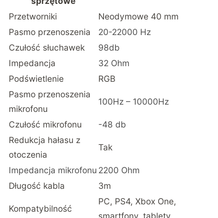
sprzętowe
Przetworniki
Neodymowe 40 mm
Pasmo przenoszenia
20-22000 Hz
Czułość słuchawek
98db
Impedancja
32 Ohm
Podświetlenie
RGB
Pasmo przenoszenia
100Hz – 10000Hz
mikrofonu
Czułość mikrofonu
-48 db
Redukcja hałasu z
Tak
otoczenia
Impedancja mikrofonu
2200 Ohm
Długość kabla
3m
PC, PS4, Xbox One,
Kompatybilność
smartfony, tablety