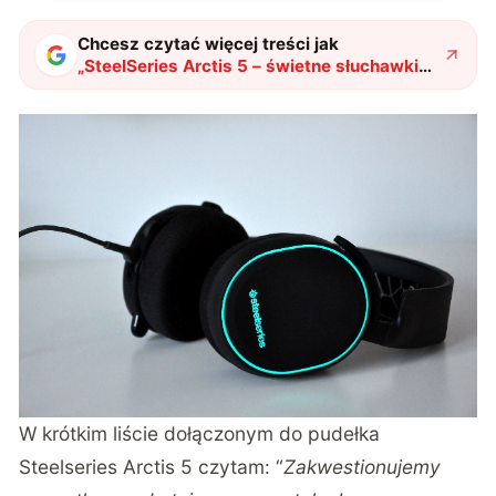
Chcesz czytać więcej treści jak
„
SteelSeries Arctis 5 – świetne słuchawki
za rozsądną cenę
"
?
W krótkim liście dołączonym do pudełka
Steelseries Arctis 5 czytam: “
Zakwestionujemy