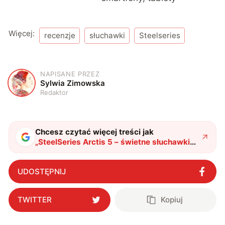
Więcej:
recenzje
słuchawki
Steelseries
NAPISANE PRZEZ
S
Sylwia Zimowska
Redaktor
Chcesz czytać więcej treści jak
„
SteelSeries Arctis 5 – świetne słuchawki
za rozsądną cenę
"
?
UDOSTĘPNIJ
TWITTER
Kopiuj