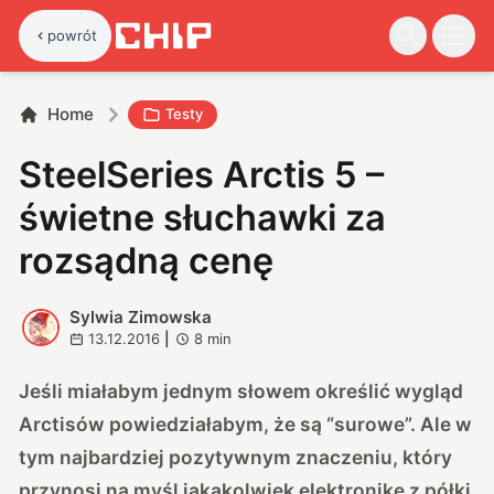
powrót
Home
Testy
SteelSeries Arctis 5 –
świetne słuchawki za
rozsądną cenę
Sylwia Zimowska
S
13.12.2016
|
8
min
Jeśli miałabym jednym słowem określić wygląd
Arctisów powiedziałabym, że są “surowe”. Ale w
tym najbardziej pozytywnym znaczeniu, który
przynosi na myśl jakąkolwiek elektronikę z półki