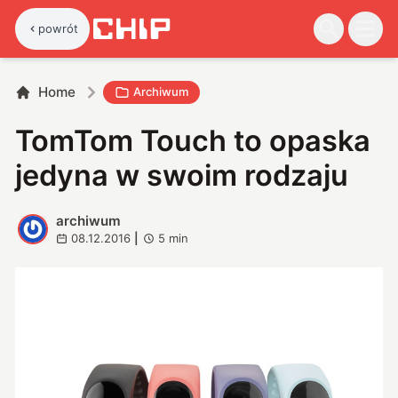
powrót
Home
Archiwum
TomTom Touch to opaska
jedyna w swoim rodzaju
archiwum
A
08.12.2016
|
5
min