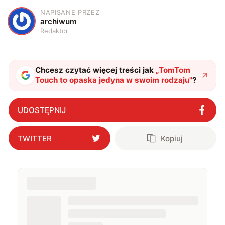
NAPISANE PRZEZ
A
archiwum
Redaktor
Chcesz czytać więcej treści jak
„
TomTom
Touch to opaska jedyna w swoim rodzaju
"
?
UDOSTĘPNIJ
TWITTER
Kopiuj