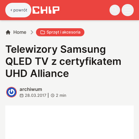
powrót
Home
Sprzęt i akcesoria
Telewizory Samsung
QLED TV z certyfikatem
UHD Alliance
archiwum
A
28.03.2017
|
2
min