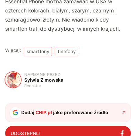
Essential Phone można zamawiać w USA w
czterech kolorach: białym, szarym, czarnym i
szmaragdowo-złotym. Nie wiadomo kiedy
smartfon trafi do dystrybucji w innych krajach.
Więcej:
smartfony
telefony
NAPISANE PRZEZ
S
Sylwia Zimowska
Redaktor
Dodaj
CHIP.pl
jako preferowane źródło
UDOSTĘPNIJ